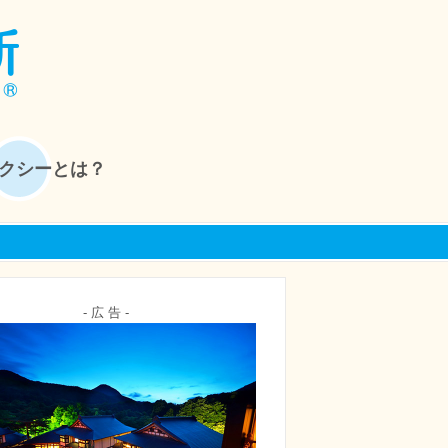
クシーとは？
- 広 告 -