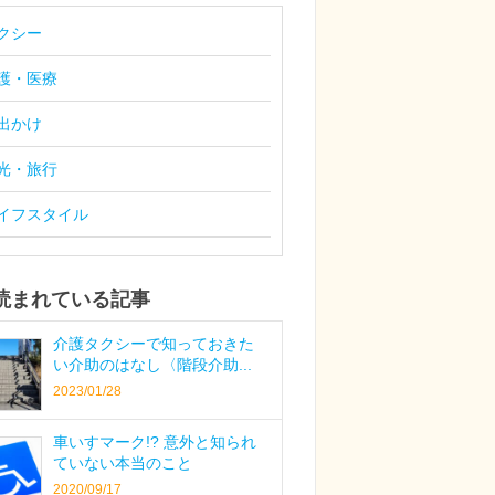
クシー
護・医療
出かけ
光・旅行
イフスタイル
読まれている記事
介護タクシーで知っておきた
い介助のはなし〈階段介助...
2023/01/28
車いすマーク!? 意外と知られ
ていない本当のこと
2020/09/17