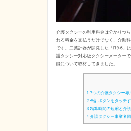
介護タクシーの利用料金は分かりづら
れる料金を支払うだけでなく、介助料
です。二葉計器が開発した「R9-6
護タクシー対応版タクシーメーターで
能について取材してきました。
1
7つの介護タクシー専
2
合計ボタンをタッチす
3
精算時間の短縮と介護
4
介護タクシー事業者団