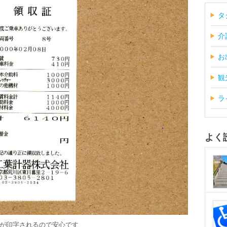
タ
介
お
観
ラ
よく
が印字されるので安心です