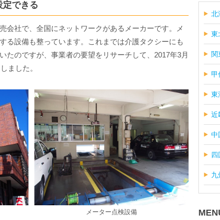
設定できる
北
売会社で、全国にネットワークがあるメーカーです。メ
東
する設備も整っています。これまでは介護タクシーにも
関
たのですが、事業者の要望をリサーチして、2017年3月
スしました。
甲
東
近
中
四
九
MEN
メーター点検設備