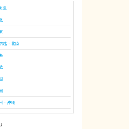
海道
北
東
信越・北陸
海
畿
国
国
州・沖縄
U