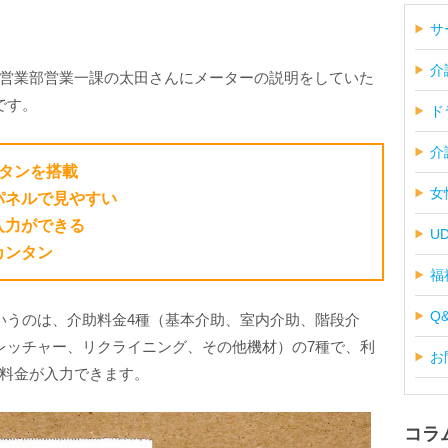
サ
介
営業部営業一課の太田さんにメーターの説明をしていた
です。
ド
介
タンを搭載
女
パネルで見やすい
入力ができる
U
カンタン
福
Q
いうのは、介助料金4種（基本介助、室内介助、階段介
レッチャー、リクライニング、その他機材）の7種で、利
お
位で料金が入力できます。
コラ