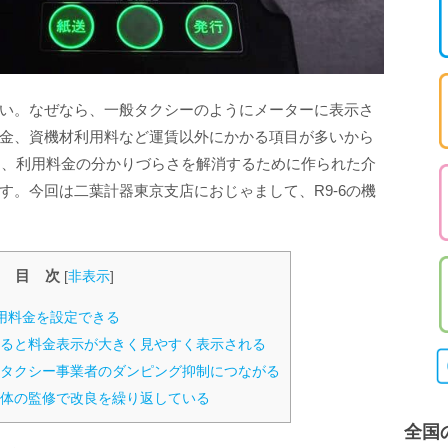
い。なぜなら、一般タクシーのようにメーターに表示さ
金、資機材利用料など運賃以外にかかる項目が多いから
」は、利用料金の分かりづらさを解消するために作られた介
す。今回は二葉計器東京支店におじゃまして、R9-6の機
目 次
[
非表示
]
用料金を設定できる
ると料金表示が大きく見やすく表示される
タクシー事業者のダンピング抑制につながる
体の監修で改良を繰り返している
全国