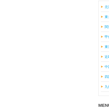
北
東
関
甲
東
近
中
四
九
MEN