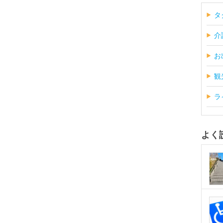
タ
介
お
観
ラ
よく