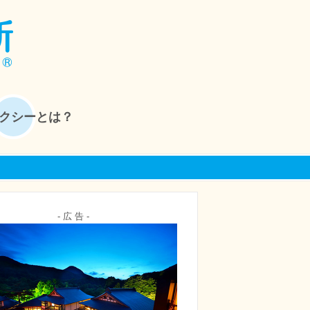
クシーとは？
- 広 告 -