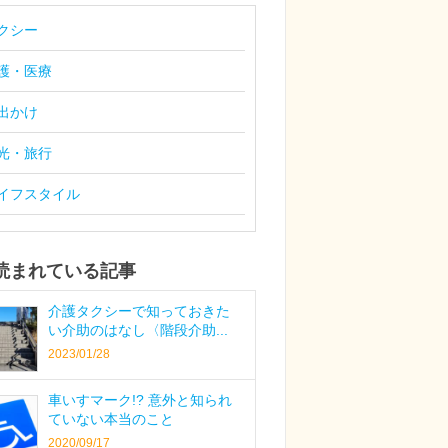
クシー
護・医療
出かけ
光・旅行
イフスタイル
読まれている記事
介護タクシーで知っておきた
い介助のはなし〈階段介助...
2023/01/28
車いすマーク!? 意外と知られ
ていない本当のこと
2020/09/17