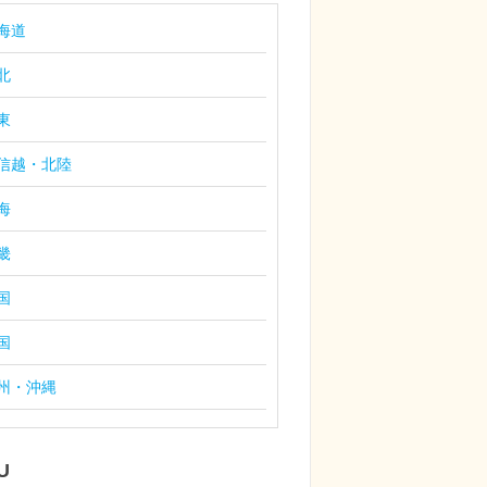
海道
北
東
信越・北陸
海
畿
国
国
州・沖縄
U