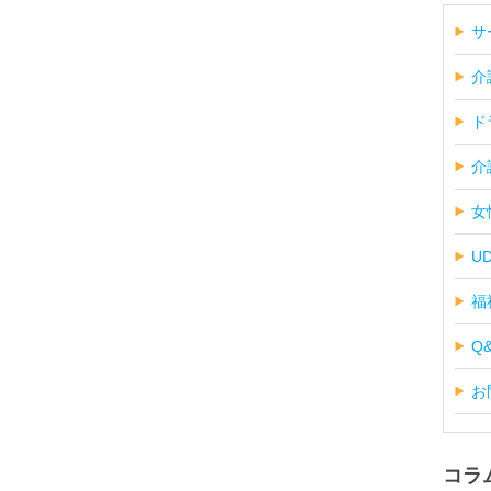
サ
介
ド
介
女
U
福
Q
お
コラ