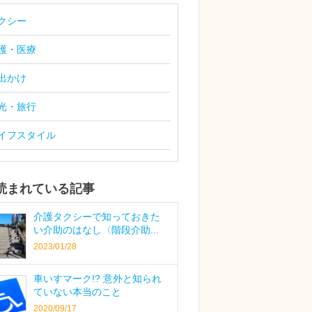
クシー
護・医療
出かけ
光・旅行
イフスタイル
読まれている記事
介護タクシーで知っておきた
い介助のはなし〈階段介助...
2023/01/28
車いすマーク!? 意外と知られ
ていない本当のこと
2020/09/17