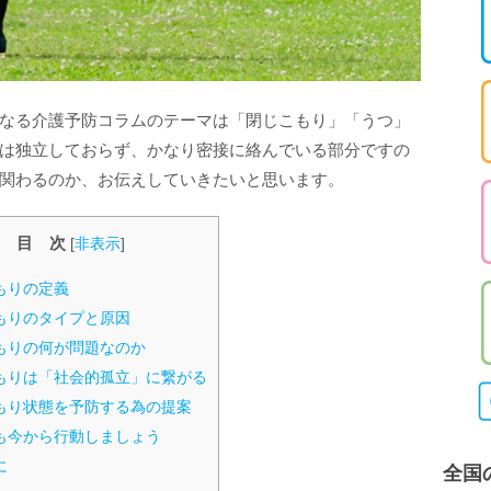
なる介護予防コラムのテーマは「閉じこもり」「うつ」
は独立しておらず、かなり密接に絡んでいる部分ですの
関わるのか、お伝えしていきたいと思います。
目 次
[
非表示
]
もりの定義
もりのタイプと原因
もりの何が問題なのか
もりは「社会的孤立」に繋がる
もり状態を予防する為の提案
も今から行動しましょう
に
全国