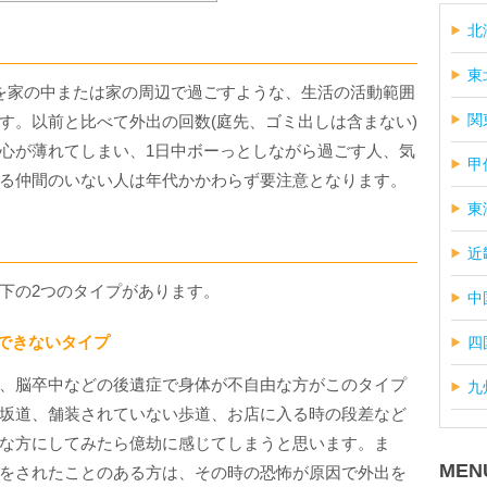
北
東
を家の中または家の周辺で過ごすような、生活の活動範囲
関
す。以前と比べて外出の回数(庭先、ゴミ出しは含まない)
心が薄れてしまい、1日中ボーっとしながら過ごす人、気
甲
る仲間のいない人は年代かかわらず要注意となります。
東
近
下の2つのタイプがあります。
中
出できないタイプ
四
、脳卒中などの後遺症で身体が不自由な方がこのタイプ
九
坂道、舗装されていない歩道、お店に入る時の段差など
な方にしてみたら億劫に感じてしまうと思います。ま
MEN
をされたことのある方は、その時の恐怖が原因で外出を