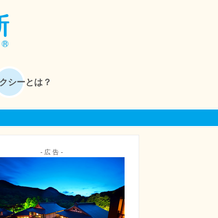
クシーとは？
- 広 告 -