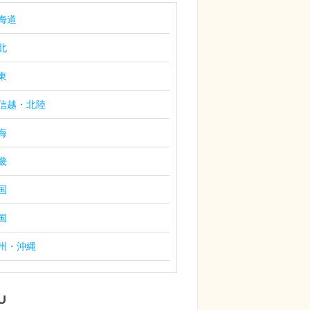
海道
北
東
信越・北陸
海
畿
国
国
州・沖縄
U