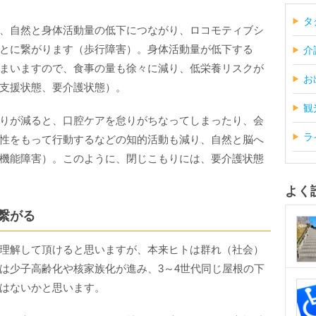
タ
、自然と身体活動量の低下につながり、ロコモティブシ
とに繋がります（歩行障害）。身体活動量が低下する
介
まいますので、食事の量も徐々に減り、低栄養リスクが
お
支援状態、要介護状態）。
観
りが減ると、口腔ケアを怠りがちなってしまったり、会
ラ
性をもって行動するなどの知的活動も減り、自然と脳へ
機能障害）。このように、閉じこもりには、要介護状態
よく
繋がる
理解して頂けると思いますが、本来ヒトは群れ（社会）
は少子高齢化や核家族化が進み、3～4世代同じ屋根の下
はないかと思います。