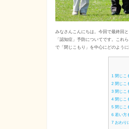
みなさんこんにちは。今回で最終回と
「認知症」予防についてです。これら
で「閉じこもり」を中心にどのように
1
閉じこ
2
閉じこ
3
閉じこ
4
閉じこ
5
閉じこ
6
若い方
7
おわり