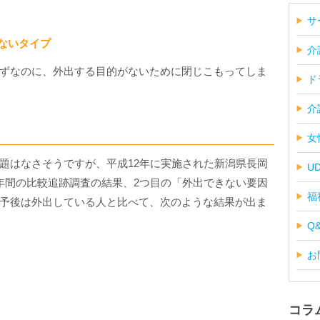
サ
ないタイプ
介
ずなのに、外出する目的がないために閉じこもってしま
ド
介
女
題はなさそうですが、平成12年に実施された新潟県長岡
U
年間の比較追跡調査の結果、2つ目の「外出できない要因
福
予後は外出している人と比べて、次のような結果が出ま
Q
お
コラ