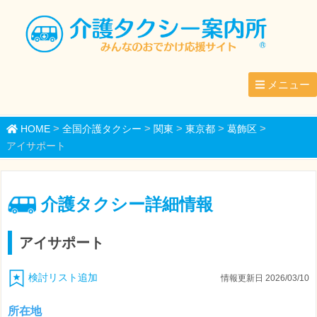
メニュー
>
>
>
>
>
HOME
全国介護タクシー
関東
東京都
葛飾区
アイサポート
介護タクシー詳細情報
アイサポート
検討リスト追加
情報更新日 2026/03/10
所在地