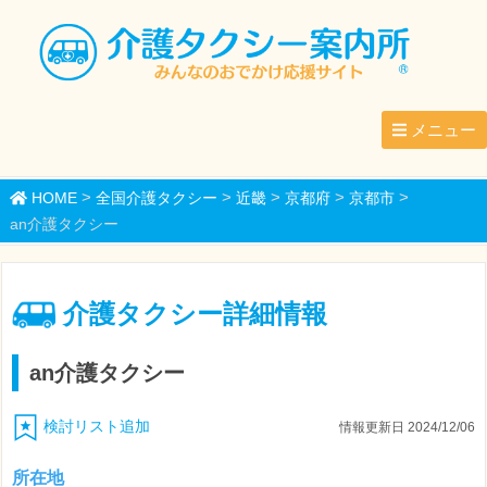
メニュー
>
>
>
>
>
HOME
全国介護タクシー
近畿
京都府
京都市
an介護タクシー
介護タクシー詳細情報
an介護タクシー
検討リスト追加
情報更新日 2024/12/06
所在地