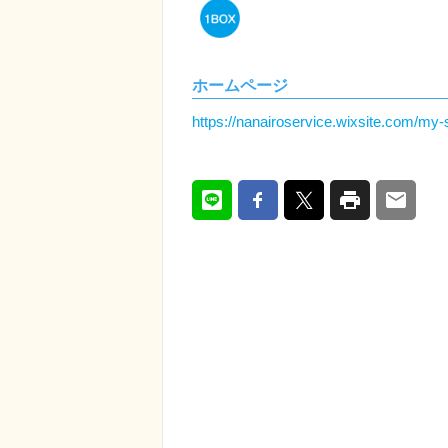
ホームページ
https://nanairoservice.wixsite.com/my-s