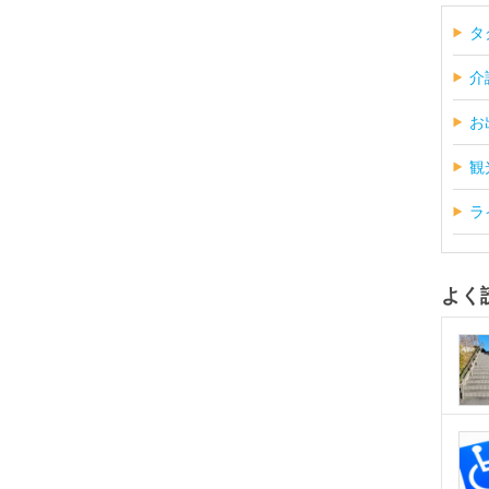
タ
介
お
観
ラ
よく