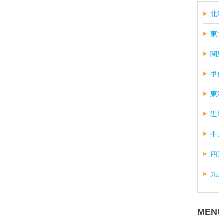
北
東
関
甲
東
近
中
四
九
MEN