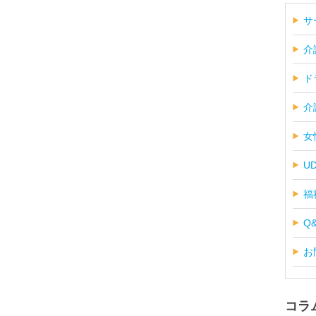
サ
介
ド
介
女
U
福
Q
お
コラ