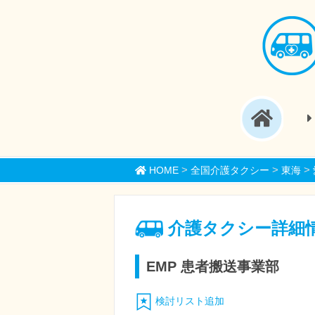
>
>
>
HOME
全国介護タクシー
東海
介護タクシー詳細
EMP 患者搬送事業部
検討リスト追加