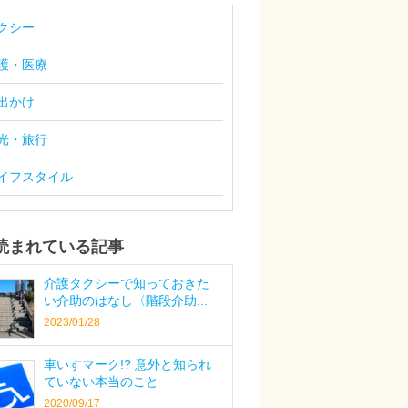
クシー
護・医療
出かけ
光・旅行
イフスタイル
読まれている記事
介護タクシーで知っておきた
い介助のはなし〈階段介助...
2023/01/28
車いすマーク!? 意外と知られ
ていない本当のこと
2020/09/17