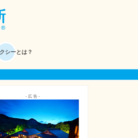
クシーとは？
- 広 告 -