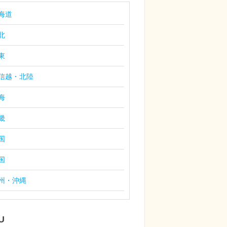
海道
北
東
信越・北陸
海
畿
国
国
州・沖縄
U