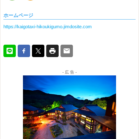
ホームページ
https://kaigotaxi-hikoukigumo.jimdosite.com
- 広 告 -