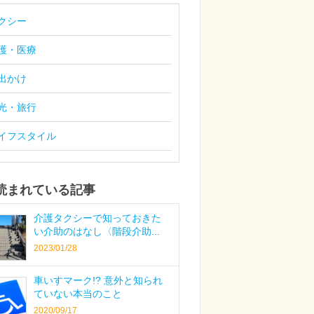
クシー
護・医療
出かけ
光・旅行
イフスタイル
読まれている記事
介護タクシーで知っておきた
い介助のはなし〈階段介助...
2023/01/28
車いすマーク!? 意外と知られ
ていない本当のこと
2020/09/17