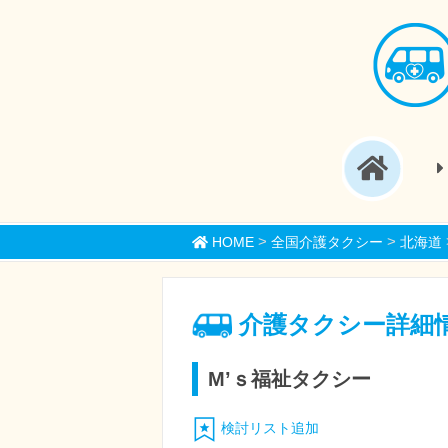
>
>
HOME
全国介護タクシー
北海道
介護タクシー詳細
M’ｓ福祉タクシー
検討リスト追加