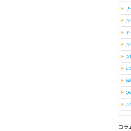
サ
介
ド
介
女
U
福
Q
お
コラ