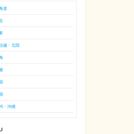
海道
北
東
信越・北陸
海
畿
国
国
州・沖縄
U