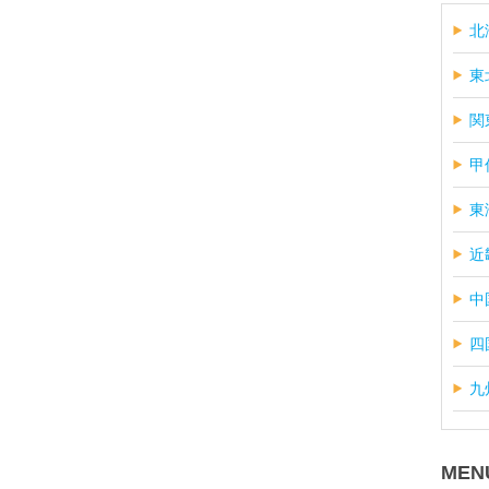
北
東
関
甲
東
近
中
四
九
MEN