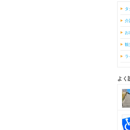
タ
介
お
観
ラ
よく