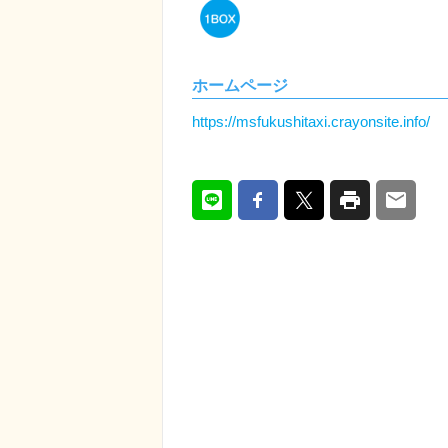
ホームページ
https://msfukushitaxi.crayonsite.info/