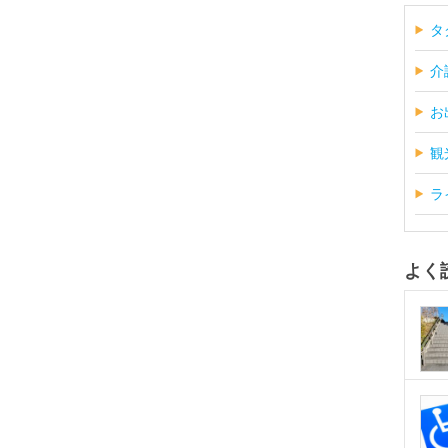
タ
介
お
観
ラ
よく