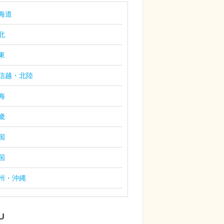
海道
北
東
信越・北陸
海
畿
国
国
州・沖縄
U