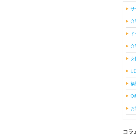
サ
介
ド
介
女
U
福
Q
お
コラ