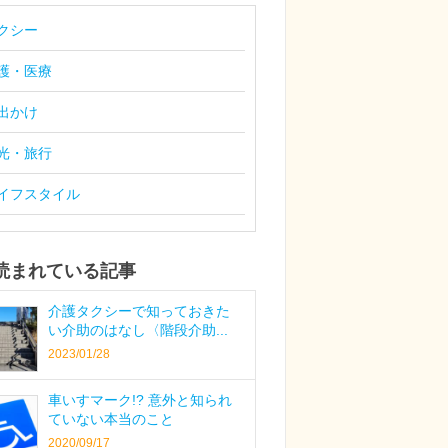
クシー
護・医療
出かけ
光・旅行
イフスタイル
読まれている記事
介護タクシーで知っておきた
い介助のはなし〈階段介助...
2023/01/28
車いすマーク!? 意外と知られ
ていない本当のこと
2020/09/17