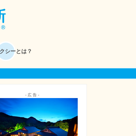
クシーとは？
- 広 告 -