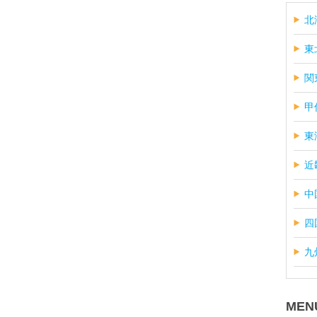
北
東
関
甲
東
近
中
四
九
MEN