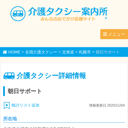
メニュー
>
>
>
>
HOME
全国介護タクシー
北海道
札幌市
朝日サポート
介護タクシー詳細情報
朝日サポート
検討リスト追加
情報更新日 2025/11/04
所在地