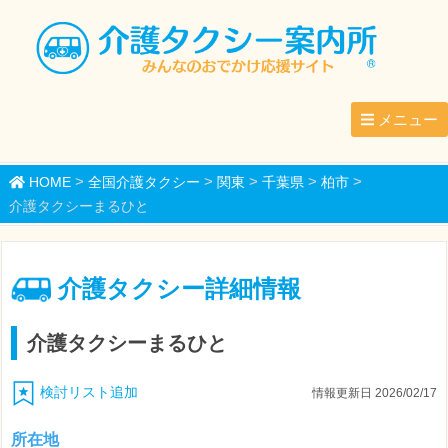
メニュー
>
>
>
>
>
HOME
全国介護タクシー
関東
千葉県
柏市
介護タクシーまるひと
介護タクシー詳細情報
介護タクシーまるひと
検討リスト追加
情報更新日 2026/02/17
所在地