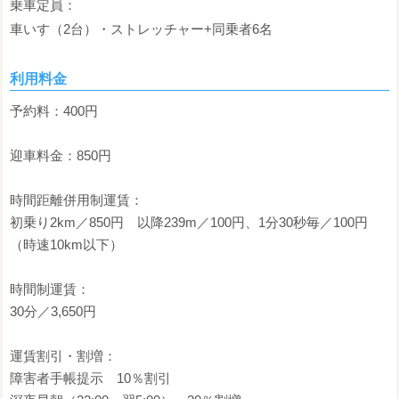
乗車定員：
車いす（2台）・ストレッチャー+同乗者6名
利用料金
予約料：400円
迎車料金：850円
時間距離併用制運賃：
初乗り2km／850円 以降239m／100円、1分30秒毎／100円
（時速10km以下）
時間制運賃：
30分／3,650円
運賃割引・割増：
障害者手帳提示 10％割引