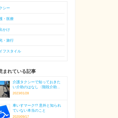
クシー
護・医療
出かけ
光・旅行
イフスタイル
読まれている記事
介護タクシーで知っておきた
い介助のはなし〈階段介助...
2023/01/28
車いすマーク!? 意外と知られ
ていない本当のこと
2020/09/17