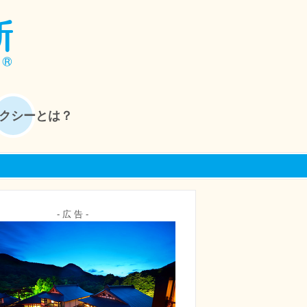
クシーとは？
- 広 告 -