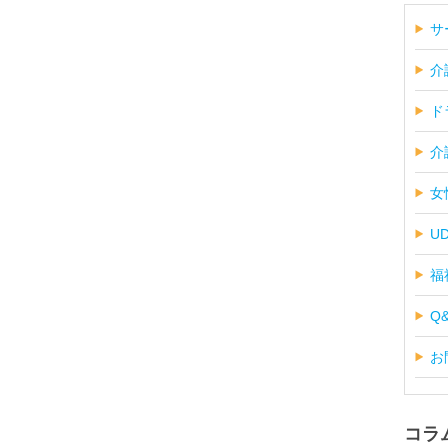
サ
介
ド
介
女
U
福
Q
お
コラ