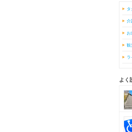
タ
介
お
観
ラ
よく