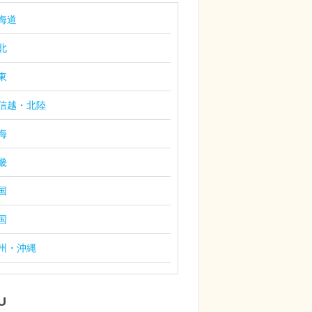
海道
北
東
信越・北陸
海
畿
国
国
州・沖縄
U