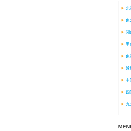
北
東
関
甲
東
近
中
四
九
MEN