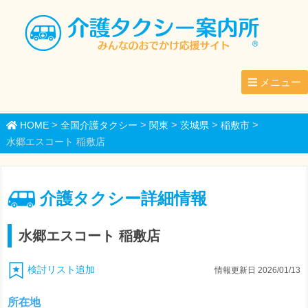
メニュー
>
>
>
>
>
HOME
全国介護タクシー
関東
茨城県
稲敷市
水郷エスコート 稲敷店
介護タクシー詳細情報
水郷エスコート 稲敷店
検討リスト追加
情報更新日 2026/01/13
所在地