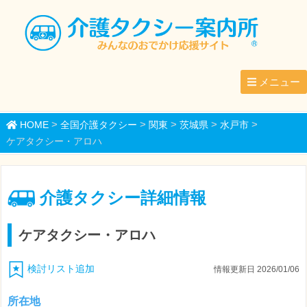
メニュー
>
>
>
>
>
HOME
全国介護タクシー
関東
茨城県
水戸市
ケアタクシー・アロハ
介護タクシー詳細情報
ケアタクシー・アロハ
検討リスト追加
情報更新日 2026/01/06
所在地