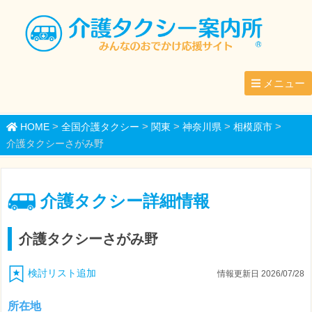
メニュー
>
>
>
>
>
HOME
全国介護タクシー
関東
神奈川県
相模原市
介護タクシーさがみ野
介護タクシー詳細情報
介護タクシーさがみ野
検討リスト追加
情報更新日 2026/07/28
所在地