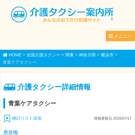
メニュー
>
>
>
>
>
HOME
全国介護タクシー
関東
神奈川県
横浜市
青葉ケアタクシー
介護タクシー詳細情報
青葉ケアタクシー
検討リスト追加
情報更新日 2026/07/17
所在地