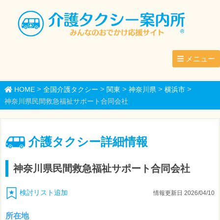
メニュー
>
>
>
>
>
HOME
全国介護タクシー
関東
神奈川県
横浜市
神奈川県民間救急福祉サポート合同会社
介護タクシー詳細情報
神奈川県民間救急福祉サポート合同会社
検討リスト追加
情報更新日 2026/04/10
所在地