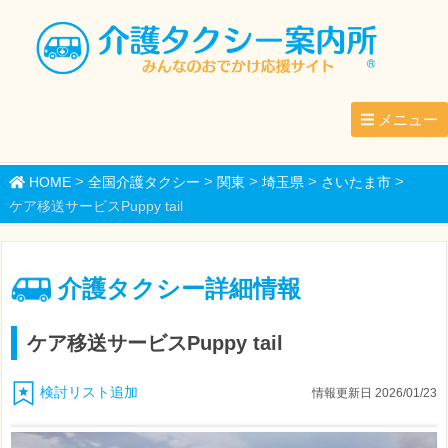
メニュー
>
>
>
>
>
HOME
全国介護タクシー
関東
埼玉県
さいたま市
ケア移送サービスPuppy tail
介護タクシー詳細情報
ケア移送サービスPuppy tail
検討リスト追加
情報更新日 2026/01/23