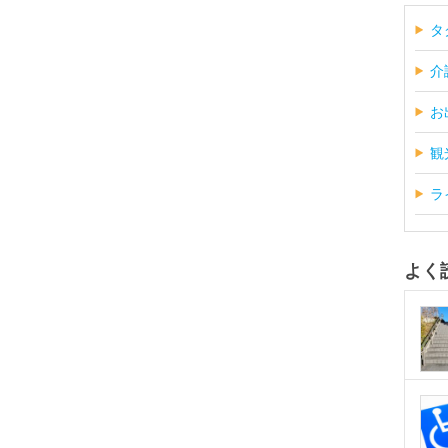
タ
介
お
観
ラ
よく