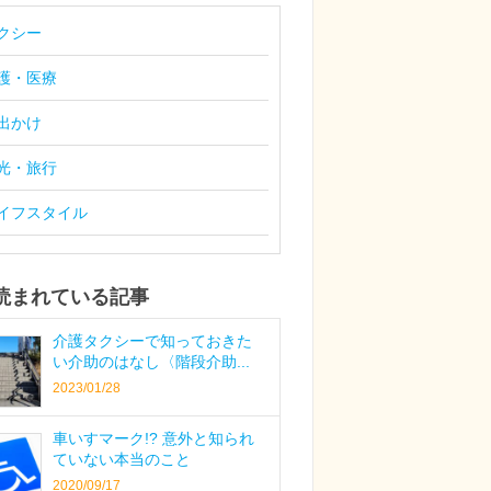
クシー
護・医療
出かけ
光・旅行
イフスタイル
読まれている記事
介護タクシーで知っておきた
い介助のはなし〈階段介助...
2023/01/28
車いすマーク!? 意外と知られ
ていない本当のこと
2020/09/17