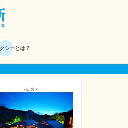
クシーとは？
- 広 告 -