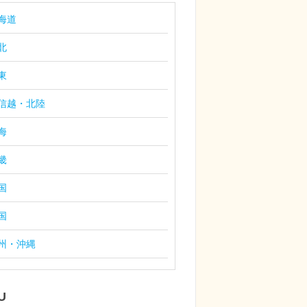
海道
北
東
信越・北陸
海
畿
国
国
州・沖縄
U