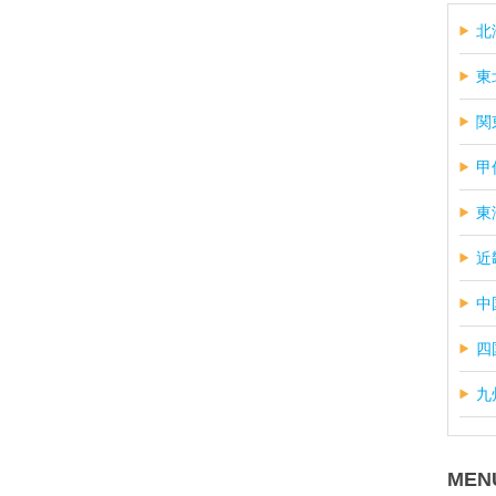
北
東
関
甲
東
近
中
四
九
MEN