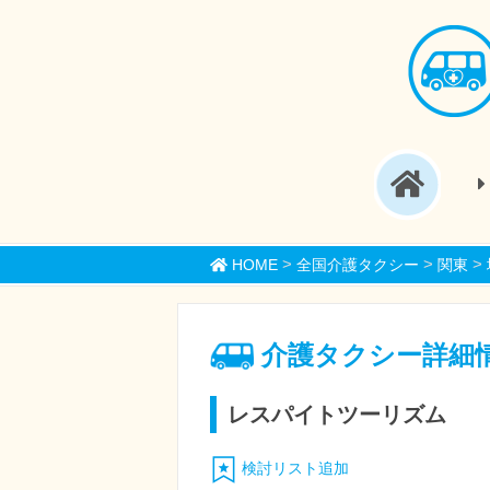
>
>
>
HOME
全国介護タクシー
関東
介護タクシー詳細
レスパイトツーリズム
検討リスト追加