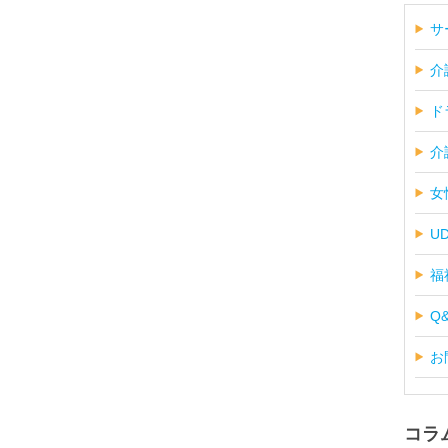
サ
介
ド
介
女
U
福
Q
お
コラ