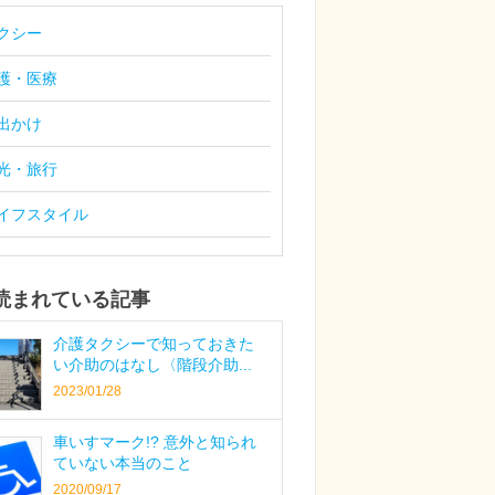
クシー
護・医療
出かけ
光・旅行
イフスタイル
読まれている記事
介護タクシーで知っておきた
い介助のはなし〈階段介助...
2023/01/28
車いすマーク!? 意外と知られ
ていない本当のこと
2020/09/17