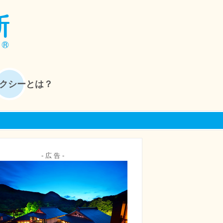
クシーとは？
- 広 告 -