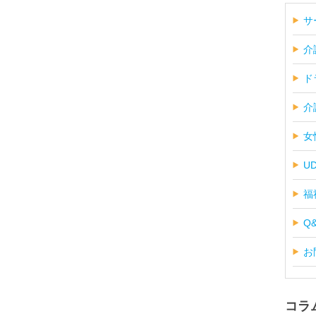
サ
介
ド
介
女
U
福
Q
お
コラ