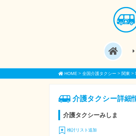
>
>
>
HOME
全国介護タクシー
関東
介護タクシー詳細
介護タクシーみしま
検討リスト追加