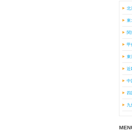
北
東
関
甲
東
近
中
四
九
MEN