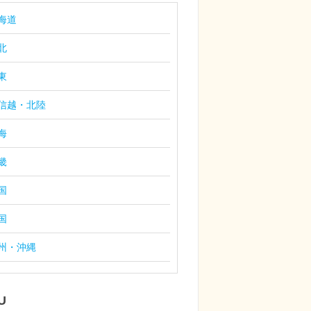
海道
北
東
信越・北陸
海
畿
国
国
州・沖縄
U