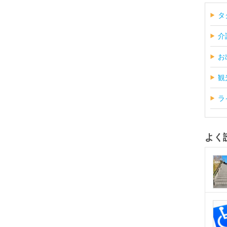
タ
介
お
観
ラ
よく