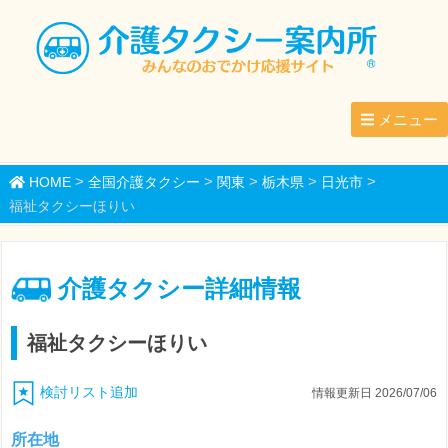
メニュー
>
>
>
>
>
HOME
全国介護タクシー
関東
栃木県
日光市
福祉タクシーほりい
介護タクシー詳細情報
福祉タクシーほりい
検討リスト追加
情報更新日 2026/07/06
所在地