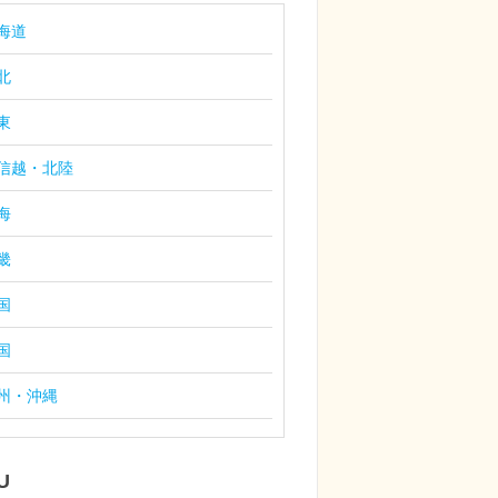
海道
北
東
信越・北陸
海
畿
国
国
州・沖縄
U