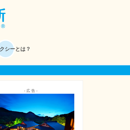
クシーとは？
- 広 告 -