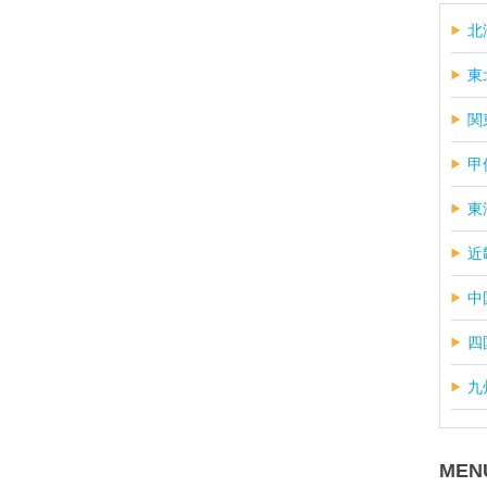
北
東
関
甲
東
近
中
四
九
MEN