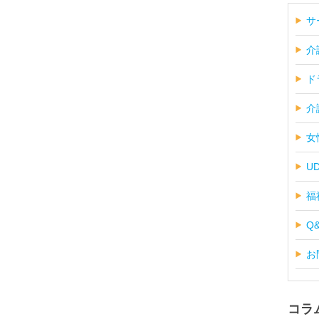
サ
介
ド
介
女
U
福
Q
お
コラ