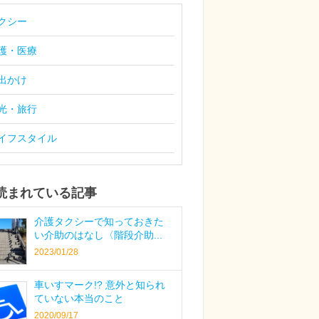
クシー
護・医療
出かけ
光・旅行
イフスタイル
読まれている記事
介護タクシーで知っておきた
い介助のはなし〈階段介助...
2023/01/28
車いすマーク!? 意外と知られ
ていない本当のこと
2020/09/17