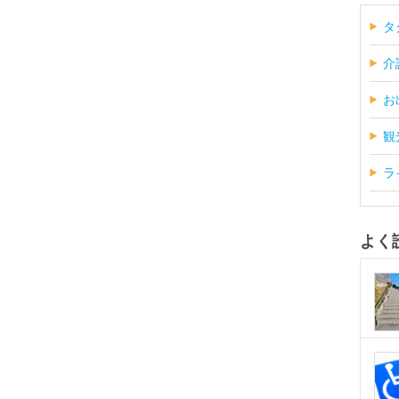
タ
介
お
観
ラ
よく