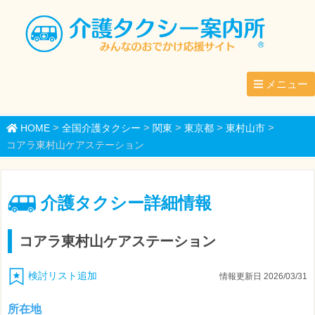
メニュー
>
>
>
>
>
HOME
全国介護タクシー
関東
東京都
東村山市
コアラ東村山ケアステーション
介護タクシー詳細情報
コアラ東村山ケアステーション
検討リスト追加
情報更新日 2026/03/31
所在地