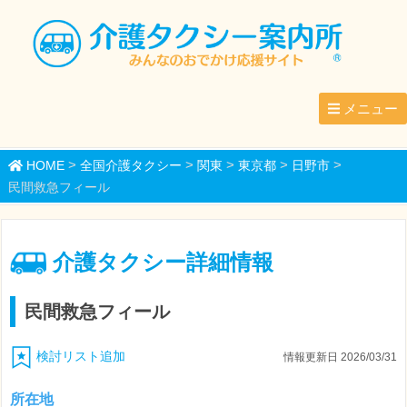
メニュー
>
>
>
>
>
HOME
全国介護タクシー
関東
東京都
日野市
民間救急フィール
介護タクシー詳細情報
民間救急フィール
検討リスト追加
情報更新日 2026/03/31
所在地