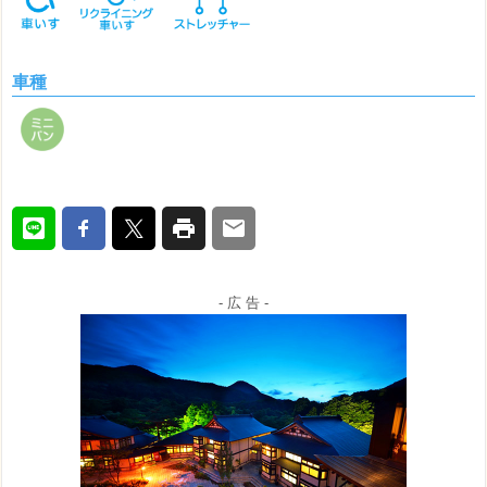
車種
- 広 告 -