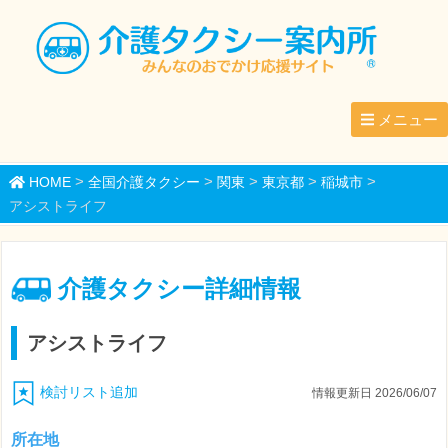
メニュー
>
>
>
>
>
HOME
全国介護タクシー
関東
東京都
稲城市
アシストライフ
介護タクシー詳細情報
アシストライフ
検討リスト追加
情報更新日 2026/06/07
所在地