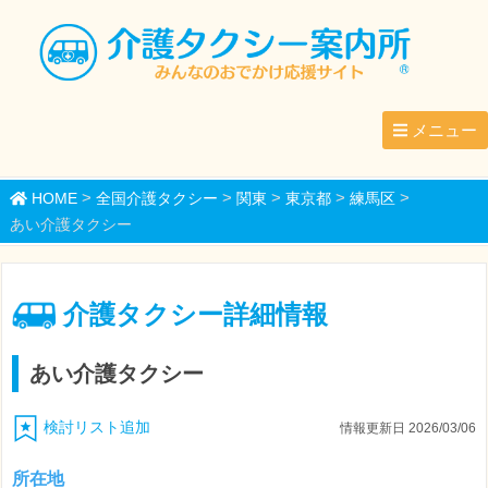
メニュー
>
>
>
>
>
HOME
全国介護タクシー
関東
東京都
練馬区
あい介護タクシー
介護タクシー詳細情報
あい介護タクシー
検討リスト追加
情報更新日 2026/03/06
所在地