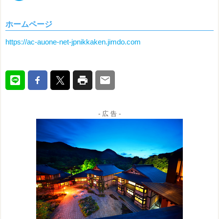
ホームページ
https://ac-auone-net-jpnikkaken.jimdo.com
- 広 告 -