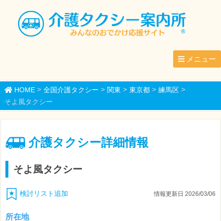
メニュー
>
>
>
>
>
HOME
全国介護タクシー
関東
東京都
練馬区
そよ風タクシー
介護タクシー詳細情報
そよ風タクシー
検討リスト追加
情報更新日 2026/03/06
所在地