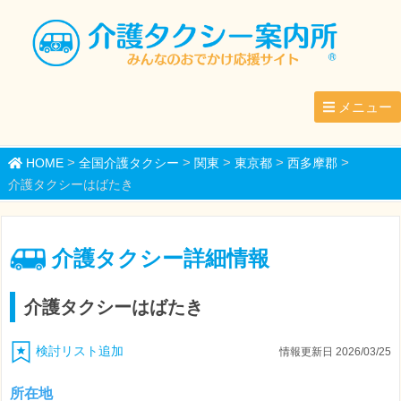
メニュー
>
>
>
>
>
HOME
全国介護タクシー
関東
東京都
西多摩郡
介護タクシーはばたき
介護タクシー詳細情報
介護タクシーはばたき
検討リスト追加
情報更新日 2026/03/25
所在地