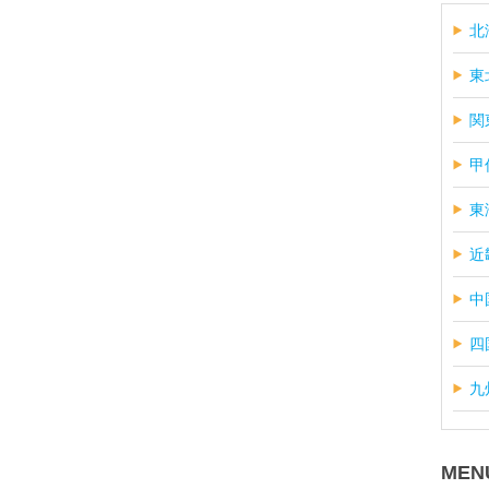
北
東
関
甲
東
近
中
四
九
MEN