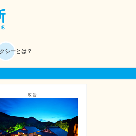
クシーとは？
- 広 告 -