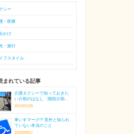
クシー
護・医療
出かけ
光・旅行
イフスタイル
読まれている記事
介護タクシーで知っておきた
い介助のはなし〈階段介助...
2023/01/28
車いすマーク!? 意外と知られ
ていない本当のこと
2020/09/17