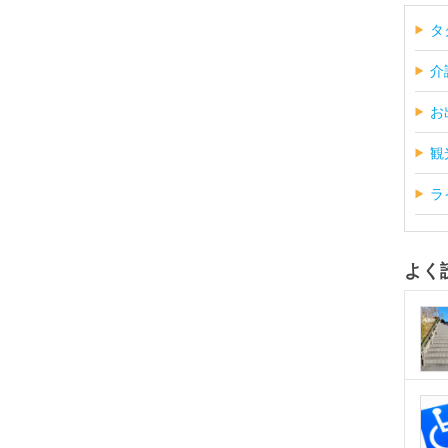
タ
介
お
観
ラ
よく