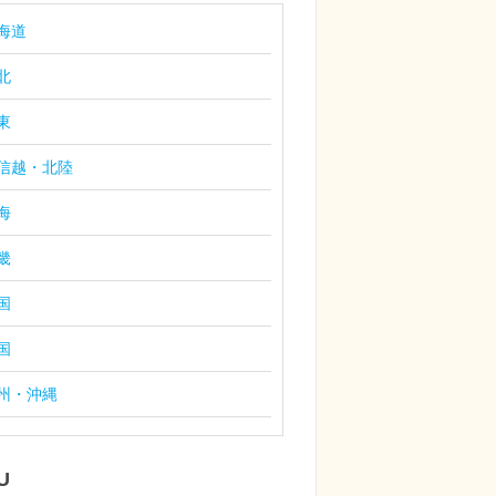
海道
北
東
信越・北陸
海
畿
国
国
州・沖縄
U