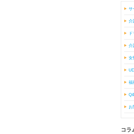
サ
介
ド
介
女
U
福
Q
お
コラ