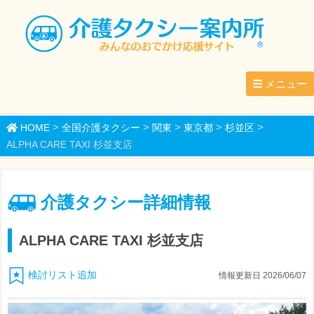
メニュー
>
>
>
>
>
HOME
全国介護タクシー
関東
東京都
杉並区
ALPHA CARE TAXI 杉並支店
介護タクシー詳細情報
ALPHA CARE TAXI 杉並支店
検討リスト追加
情報更新日 2026/06/07