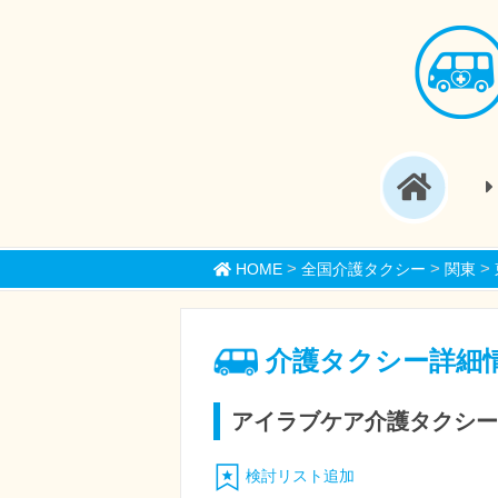
>
>
>
HOME
全国介護タクシー
関東
介護タクシー詳細
アイラブケア介護タクシー
検討リスト追加