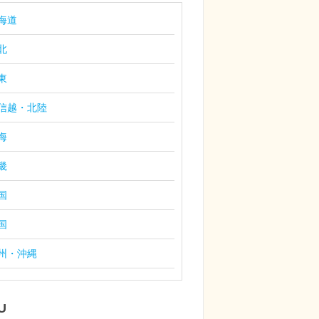
海道
北
東
信越・北陸
海
畿
国
国
州・沖縄
U