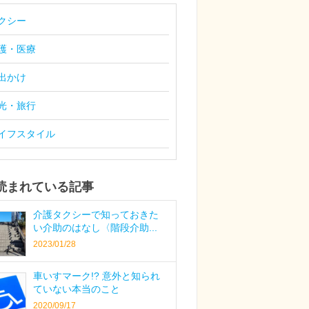
クシー
護・医療
出かけ
光・旅行
イフスタイル
読まれている記事
介護タクシーで知っておきた
い介助のはなし〈階段介助...
2023/01/28
車いすマーク!? 意外と知られ
ていない本当のこと
2020/09/17