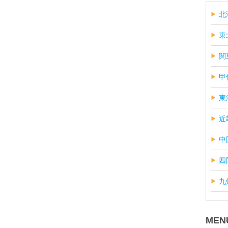
北
東
関
甲
東
近
中
四
九
MEN