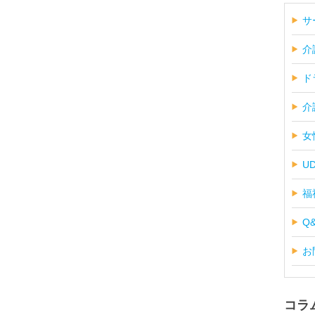
サ
介
ド
介
女
U
福
Q
お
コラ