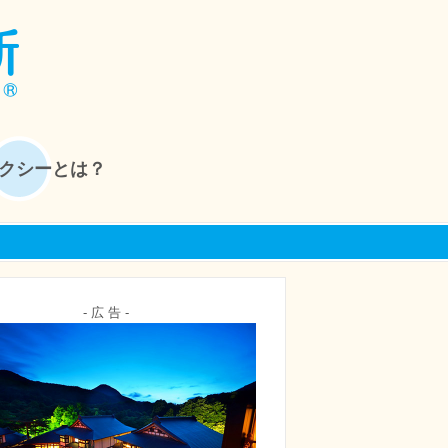
クシーとは？
- 広 告 -