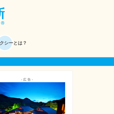
クシーとは？
- 広 告 -