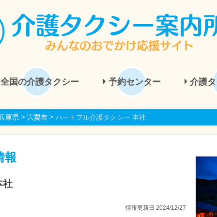
全国の介護タクシー
予約センター
介護タ
>
>
兵庫県
宍粟市
ハートフル介護タクシー 本社
情報
本社
情報更新日 2024/12/27