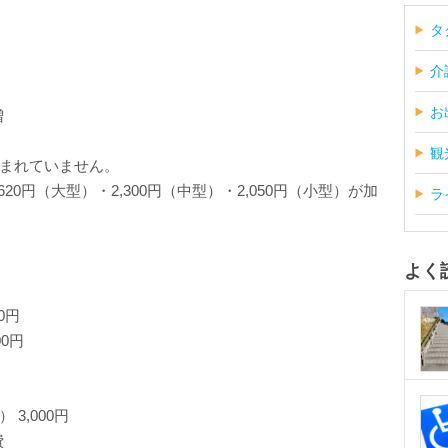
タ
介
お
増
観
まれていません。
20円（大型）・2,300円（中型）・2,050円（小型）が加
ラ
よく
0円
0円
3,000円
費