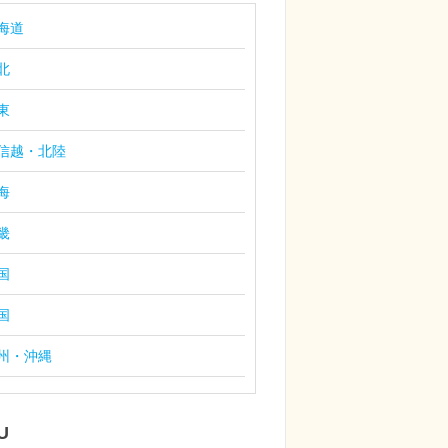
海道
北
東
信越・北陸
海
畿
国
国
州・沖縄
U