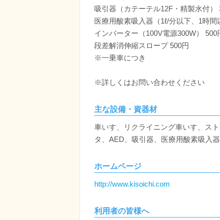
吸引器（カテーテル12F・精製水付） 3
医療用酸素吸入器（1ℓ/分以下、1時間以内
インバーター（100V電源300W） 500
段差解消伸縮スロープ 500円
※一乗車につき
※詳しくはお問い合わせください
主な設備・資器材
車いす、リクライニング車いす、スト
タ、AED、吸引器、医療用酸素吸入
ホームページ
http://www.kisoichi.com
利用者の皆様へ