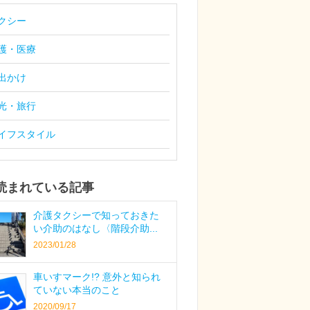
クシー
護・医療
出かけ
光・旅行
イフスタイル
読まれている記事
介護タクシーで知っておきた
い介助のはなし〈階段介助...
2023/01/28
車いすマーク!? 意外と知られ
ていない本当のこと
2020/09/17