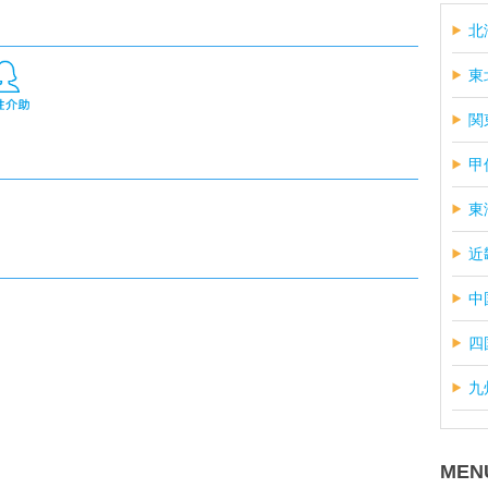
北
東
関
甲
東
近
中
四
九
MEN