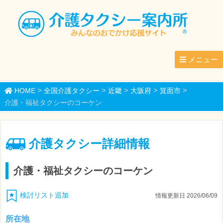
メニュー
>
>
>
>
>
HOME
全国介護タクシー
近畿
大阪府
箕面市
介護・福祉タクシーのコーケン
介護タクシー詳細情報
介護・福祉タクシーのコーケン
検討リスト追加
情報更新日 2026/06/09
所在地