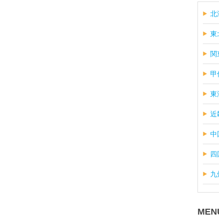
北
東
関
甲
東
近
中
四
九
MEN