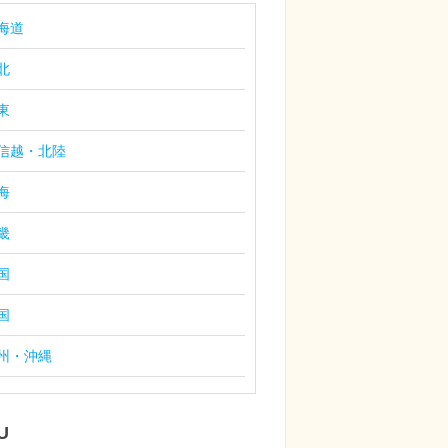
海道
北
東
信越・北陸
海
畿
国
国
州・沖縄
U