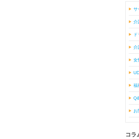
サ
介
ド
介
女
U
福
Q
お
コラ