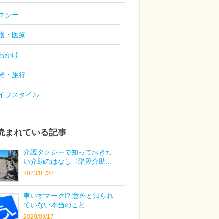
クシー
護・医療
出かけ
光・旅行
イフスタイル
読まれている記事
介護タクシーで知っておきた
い介助のはなし〈階段介助...
2023/01/28
車いすマーク!? 意外と知られ
ていない本当のこと
2020/09/17