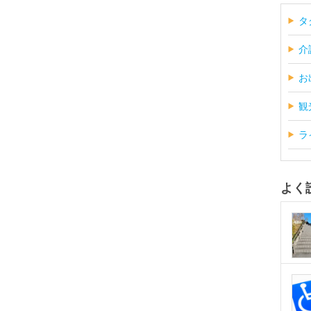
タ
介
お
観
ラ
よく