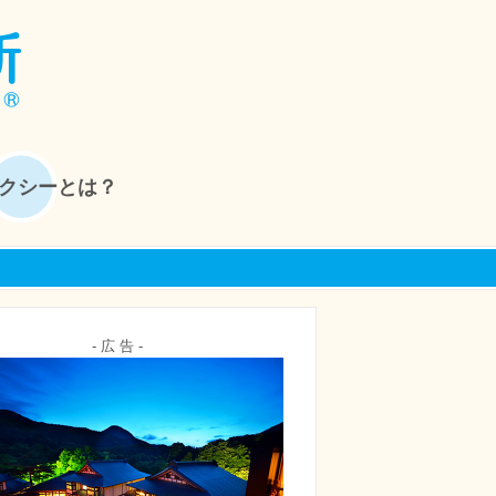
クシーとは？
- 広 告 -