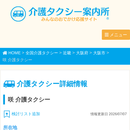
メニュー
>
>
>
>
>
HOME
全国介護タクシー
近畿
大阪府
大阪市
咲 介護タクシー
介護タクシー詳細情報
咲 介護タクシー
検討リスト追加
情報更新日 2026/07/07
所在地