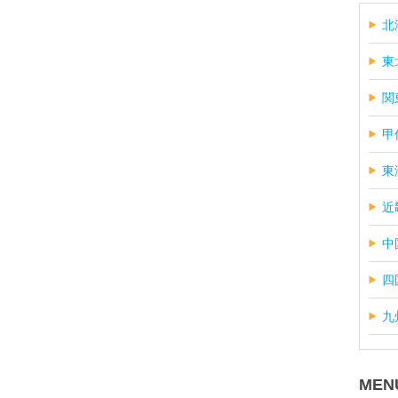
北
東
関
甲
東
近
中
四
九
MEN