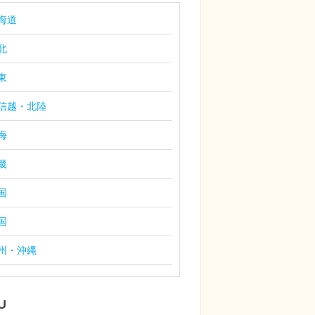
海道
北
東
信越・北陸
海
畿
国
国
州・沖縄
U