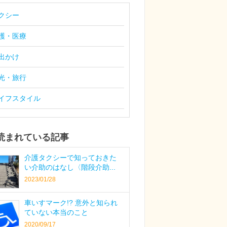
クシー
護・医療
出かけ
光・旅行
イフスタイル
読まれている記事
介護タクシーで知っておきた
い介助のはなし〈階段介助...
2023/01/28
車いすマーク!? 意外と知られ
ていない本当のこと
2020/09/17