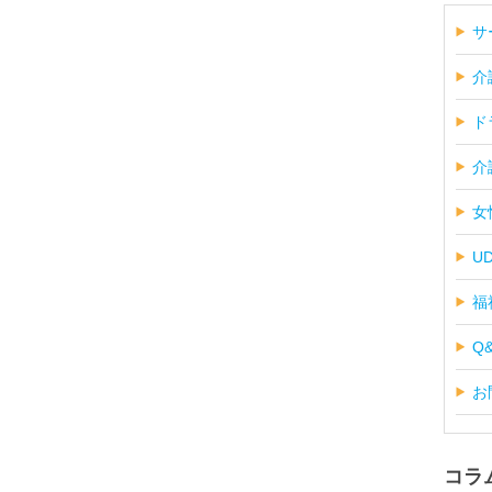
サ
介
ド
介
女
U
福
Q
お
コラ