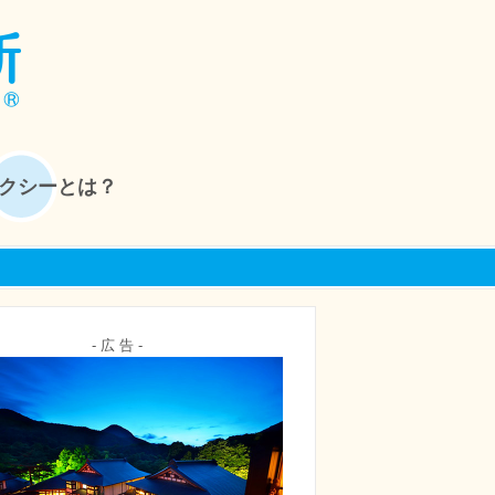
クシーとは？
- 広 告 -