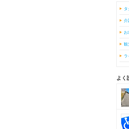
タ
介
お
観
ラ
よく