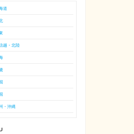
海道
北
東
信越・北陸
海
畿
国
国
州・沖縄
U