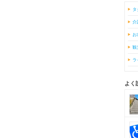
タ
介
お
観
ラ
よく