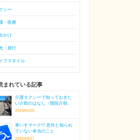
クシー
護・医療
出かけ
光・旅行
イフスタイル
読まれている記事
介護タクシーで知っておきた
い介助のはなし〈階段介助...
2023/01/28
車いすマーク!? 意外と知られ
ていない本当のこと
2020/09/17