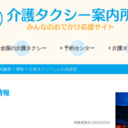
全国の介護タクシー
予約センター
介護タ
>
>
大阪府
堺市
介護タクシーしんわ倶楽部
情報
情報更新日 2024/12/13