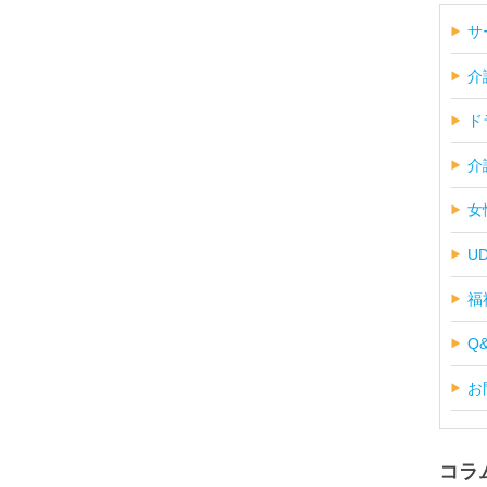
サ
介
ド
介
女
U
福
Q
お
コラ