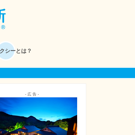
クシーとは？
- 広 告 -