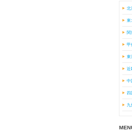
北
東
関
甲
東
近
中
四
九
MEN