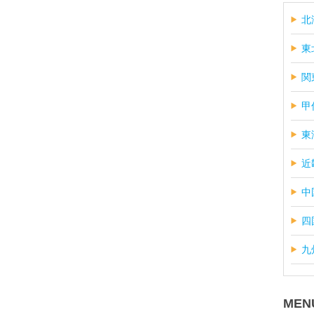
北
東
関
甲
東
近
中
四
九
MEN