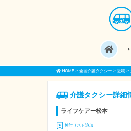
>
>
>
HOME
全国介護タクシー
近畿
介護タクシー詳細
ライフケアー松本
検討リスト追加