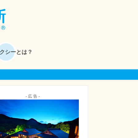
クシーとは？
- 広 告 -