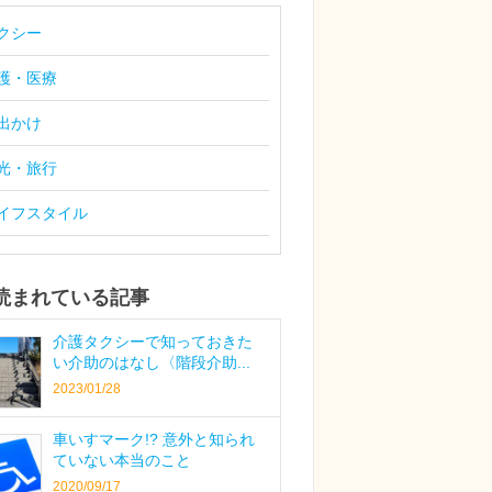
クシー
護・医療
出かけ
光・旅行
イフスタイル
読まれている記事
介護タクシーで知っておきた
い介助のはなし〈階段介助...
2023/01/28
車いすマーク!? 意外と知られ
ていない本当のこと
2020/09/17