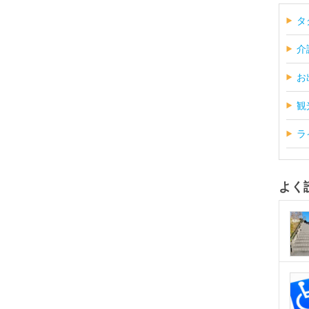
タ
介
お
観
ラ
よく