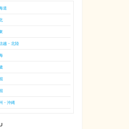
海道
北
東
信越・北陸
海
畿
国
国
州・沖縄
U