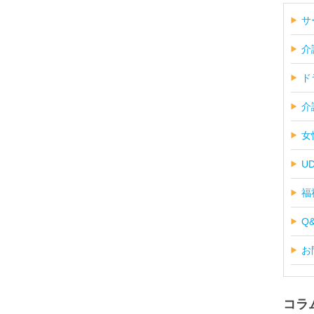
サ
介
ド
介
女
U
福
Q
お
コラ