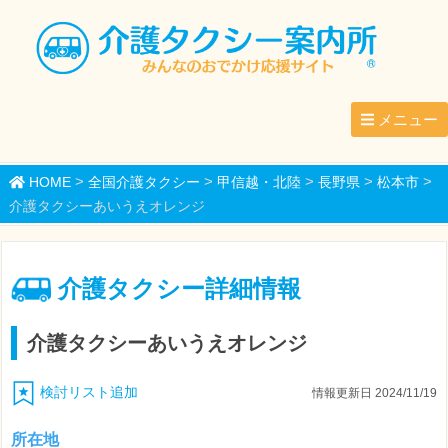
メニュー
>
>
>
>
>
HOME
全国介護タクシー
甲信越・北陸
長野県
松本市
介護タクシーあいうえオレンジ
介護タクシー詳細情報
介護タクシーあいうえオレンジ
検討リスト追加
情報更新日 2024/11/19
所在地