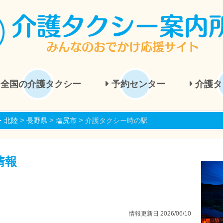
全国の介護タクシー
予約センター
介護タ
>
>
>
・北陸
長野県
塩尻市
介護タクシー時の駅
情報
情報更新日 2026/06/10