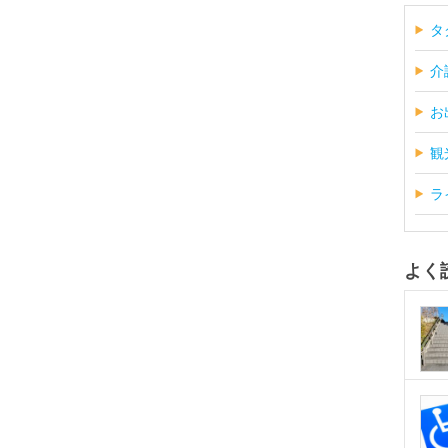
タ
介
お
観
ラ
よく