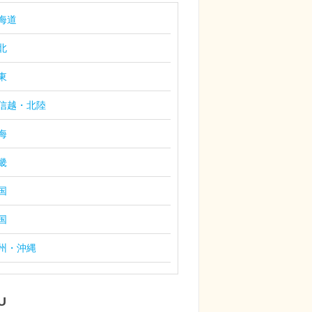
海道
北
東
信越・北陸
海
畿
国
国
州・沖縄
U