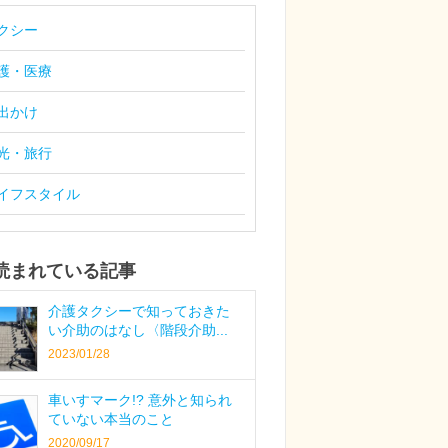
クシー
護・医療
出かけ
光・旅行
イフスタイル
読まれている記事
介護タクシーで知っておきた
い介助のはなし〈階段介助...
2023/01/28
車いすマーク!? 意外と知られ
ていない本当のこと
2020/09/17