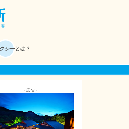
クシーとは？
- 広 告 -