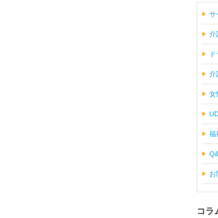
サ
介
ド
介
女
U
福
Q
お
コラ