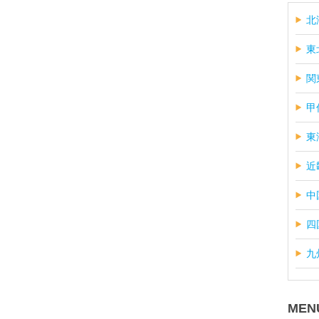
北
東
関
甲
東
近
中
四
九
MEN