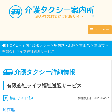
メニュー
>
>
>
>
>
HOME
全国介護タクシー
甲信越・北陸
富山県
富山市
有限会社ライフ福祉送迎サービス
介護タクシー詳細情報
有限会社ライフ福祉送迎サービス
検討リスト追加
情報更新日 2026/04/27
所在地