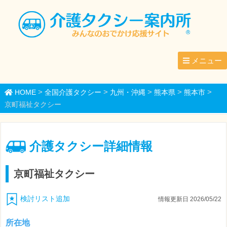
メニュー
>
>
>
>
>
HOME
全国介護タクシー
九州・沖縄
熊本県
熊本市
京町福祉タクシー
介護タクシー詳細情報
京町福祉タクシー
検討リスト追加
情報更新日 2026/05/22
所在地