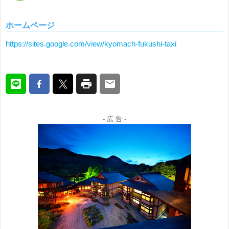
ホームページ
https://sites.google.com/view/kyomach-fukushi-taxi
- 広 告 -