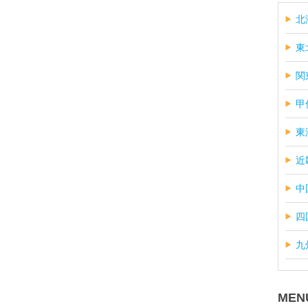
北
東
関
甲
東
近
中
四
九
MEN