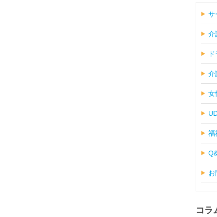
サ
介
ド
介
女
U
福
Q
お
コラ