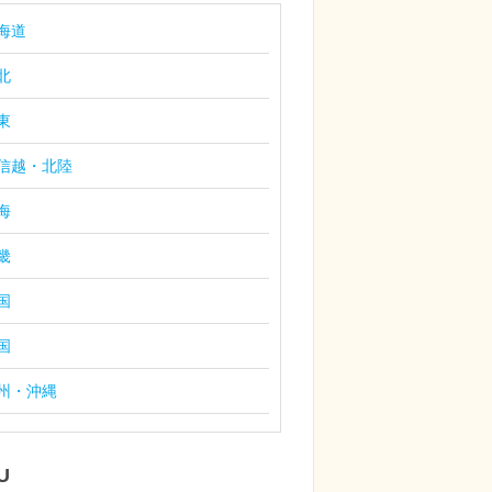
海道
北
東
信越・北陸
海
畿
国
国
州・沖縄
U