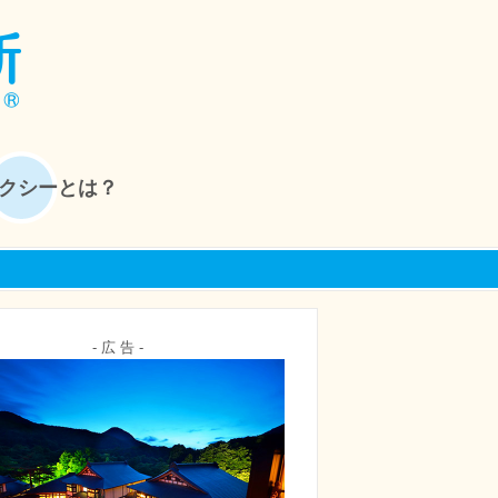
クシーとは？
- 広 告 -