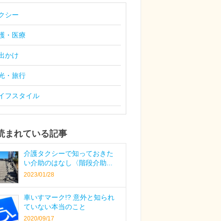
クシー
護・医療
出かけ
光・旅行
イフスタイル
読まれている記事
介護タクシーで知っておきた
い介助のはなし〈階段介助...
2023/01/28
車いすマーク!? 意外と知られ
ていない本当のこと
2020/09/17