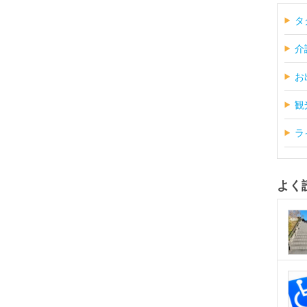
タ
介
お
観
ラ
よく