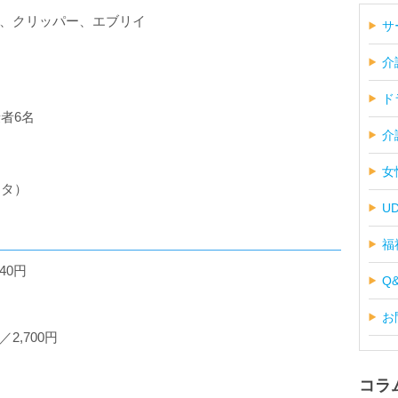
、クリッパー、エブリイ
サ
介
ド
者6名
介
女
ンタ）
U
福
40円
Q
お
2,700円
コラ