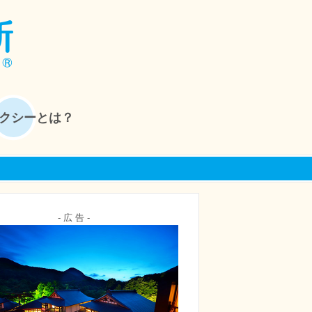
クシーとは？
- 広 告 -