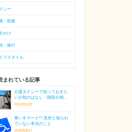
クシー
護・医療
出かけ
光・旅行
イフスタイル
読まれている記事
介護タクシーで知っておきた
い介助のはなし〈階段介助...
2023/01/28
車いすマーク!? 意外と知られ
ていない本当のこと
2020/09/17