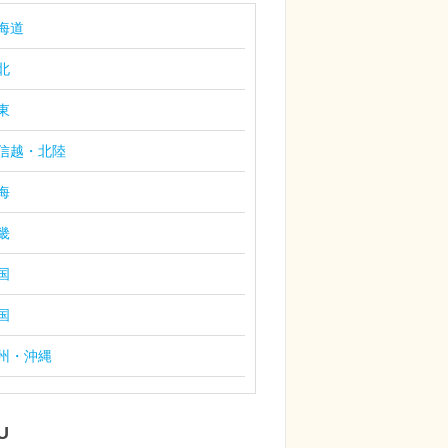
海道
北
東
信越・北陸
海
畿
国
国
州・沖縄
U