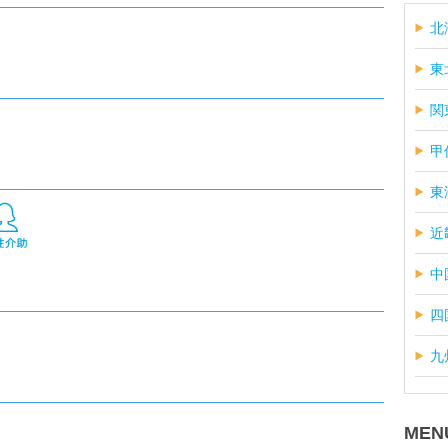
北
東
関
甲
東
近
中
四
九
MEN