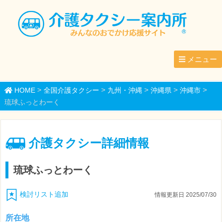
メニュー
>
>
>
>
>
HOME
全国介護タクシー
九州・沖縄
沖縄県
沖縄市
琉球ふっとわーく
介護タクシー詳細情報
琉球ふっとわーく
検討リスト追加
情報更新日 2025/07/30
所在地