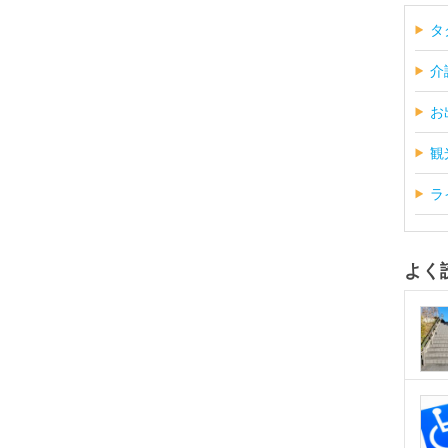
タ
介
お
観
ラ
よく