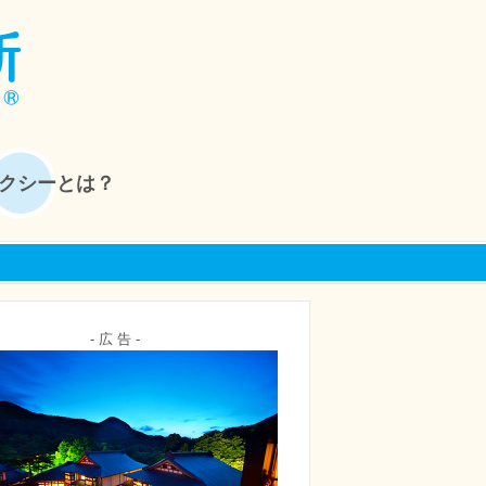
クシーとは？
- 広 告 -