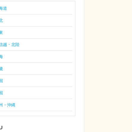
海道
北
東
信越・北陸
海
畿
国
国
州・沖縄
U