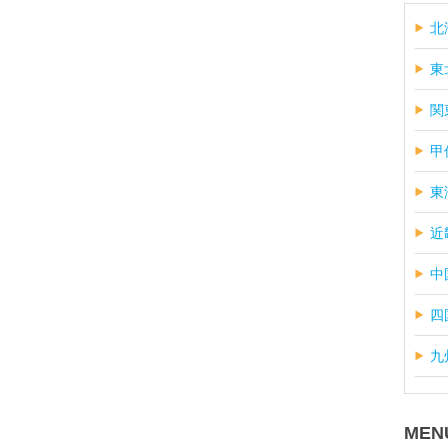
北
東
関
甲
東
近
中
四
九
MEN