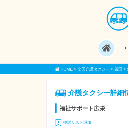
>
>
>
HOME
全国介護タクシー
四国
介護タクシー詳細
福祉サポート広栄
検討リスト追加