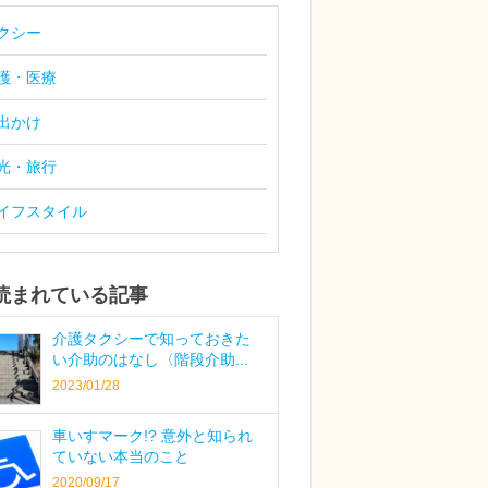
クシー
護・医療
出かけ
光・旅行
イフスタイル
読まれている記事
介護タクシーで知っておきた
い介助のはなし〈階段介助...
2023/01/28
車いすマーク!? 意外と知られ
ていない本当のこと
2020/09/17