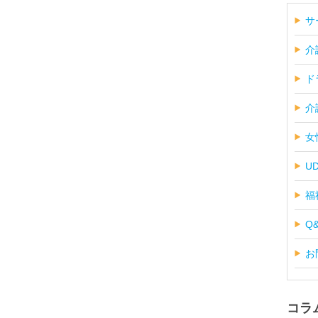
サ
介
ド
介
女
U
福
Q
お
コラ