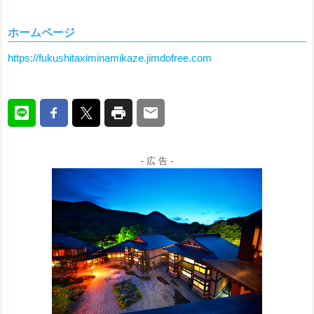
ホームページ
https://fukushitaximinamikaze.jimdofree.com
- 広 告 -