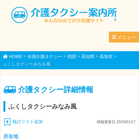
メニュー
>
>
>
>
>
HOME
全国介護タクシー
四国
高知県
高知市
ふくしタクシーみなみ風
介護タクシー詳細情報
ふくしタクシーみなみ風
検討リスト追加
情報更新日 2025/01/17
所在地