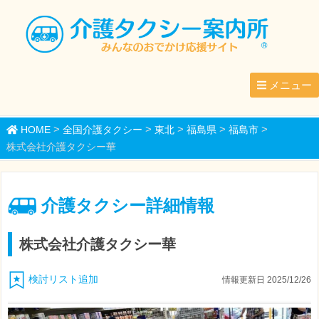
メニュー
>
>
>
>
>
HOME
全国介護タクシー
東北
福島県
福島市
株式会社介護タクシー華
介護タクシー詳細情報
株式会社介護タクシー華
検討リスト追加
情報更新日 2025/12/26