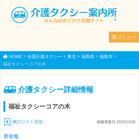
メニュー
>
>
>
>
>
HOME
全国介護タクシー
東北
福島県
福島市
福祉タクシーコアの木
介護タクシー詳細情報
福祉タクシーコアの木
検討リスト追加
情報更新日 2025/12/26
所在地